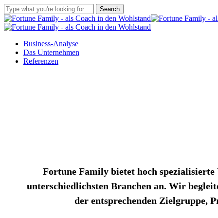
Skip
Search
to
Close
main
Search
content
Menu
Business-Analyse
Das Unternehmen
Referenzen
Fortune Family bietet hoch spezialisier
unterschiedlichsten Branchen an. Wir beglei
der entsprechenden Zielgruppe, 