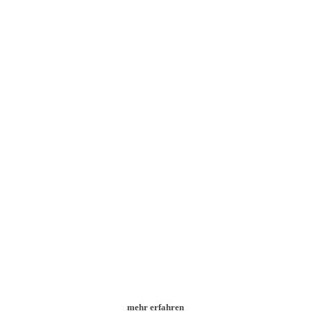
Start-Up
Business-Aufbau, als Einzelunternehmer zum Proof of Concept
mehr erfahren