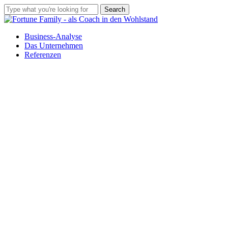
Skip
Search
to
Close
main
Search
Menu
content
Business-Analyse
Das Unternehmen
Referenzen