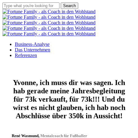
Skip
Search
to
Close
main
Search
content
Menu
Business-Analyse
Das Unternehmen
Referenzen
Yvonne, ich muss dir was sagen. Ich
hab gerade meine Jahresbegleitung
für 73k verkauft, für 73k!!! Und du
wirst es nicht glauben, ich hab noch
Abschlüsse über 350k in Aussicht!
René Wasmund,
Mentalcoach für Fußballer