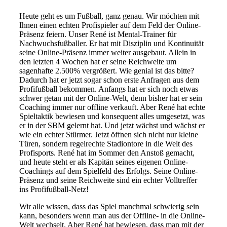
Heute geht es um Fußball, ganz genau. Wir möchten mit
Ihnen einen echten Profispieler auf dem Feld der Online-
Präsenz feiern. Unser René ist Mental-Trainer für
Nachwuchsfußballer. Er hat mit Disziplin und Kontinuität
seine Online-Präsenz immer weiter ausgebaut. Allein in
den letzten 4 Wochen hat er seine Reichweite um
sagenhafte 2.500% vergrößert. Wie genial ist das bitte?
Dadurch hat er jetzt sogar schon erste Anfragen aus dem
Profifußball bekommen. Anfangs hat er sich noch etwas
schwer getan mit der Online-Welt, denn bisher hat er sein
Coaching immer nur offline verkauft. Aber René hat echte
Spieltaktik bewiesen und konsequent alles umgesetzt, was
er in der SBM gelernt hat. Und jetzt wächst und wächst er
wie ein echter Stürmer. Jetzt öffnen sich nicht nur kleine
Türen, sondern regelrechte Stadiontore in die Welt des
Profisports. René hat im Sommer den Anstoß gemacht,
und heute steht er als Kapitän seines eigenen Online-
Coachings auf dem Spielfeld des Erfolgs. Seine Online-
Präsenz und seine Reichweite sind ein echter Volltreffer
ins Profifußball-Netz!
Wir alle wissen, dass das Spiel manchmal schwierig sein
kann, besonders wenn man aus der Offline- in die Online-
Welt wechselt. Aber René hat bewiesen, dass man mit der