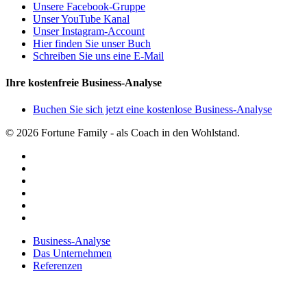
Unsere Facebook-Gruppe
Unser YouTube Kanal
Unser Instagram-Account
Hier finden Sie unser Buch
Schreiben Sie uns eine E-Mail
Ihre kostenfreie Business-Analyse
Buchen Sie sich jetzt eine kostenlose Business-Analyse
© 2026 Fortune Family - als Coach in den Wohlstand.
facebook
youtube
instagram
spotify
applemusic
email
Close
Business-Analyse
Menu
Das Unternehmen
Referenzen