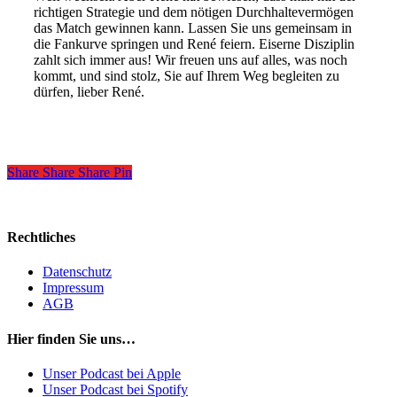
richtigen Strategie und dem nötigen Durchhaltevermögen
das Match gewinnen kann. Lassen Sie uns gemeinsam in
die Fankurve springen und René feiern. Eiserne Disziplin
zahlt sich immer aus! Wir freuen uns auf alles, was noch
kommt, und sind stolz, Sie auf Ihrem Weg begleiten zu
dürfen, lieber René.
Share
Share
Share
Share
Pin
Rechtliches
Datenschutz
Impressum
AGB
Hier finden Sie uns…
Unser Podcast bei Apple
Unser Podcast bei Spotify