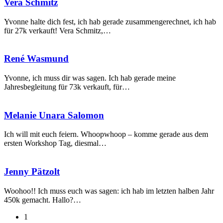
Vera
Vera Schmitz
Schmitz
Yvonne halte dich fest, ich hab gerade zusammengerechnet, ich hab
für 27k verkauft! Vera Schmitz,…
René
René Wasmund
Wasmund
Yvonne, ich muss dir was sagen. Ich hab gerade meine
Jahresbegleitung für 73k verkauft, für…
Melanie
Melanie Unara Salomon
Unara
Salomon
Ich will mit euch feiern. Whoopwhoop – komme gerade aus dem
ersten Workshop Tag, diesmal…
Jenny
Jenny Pätzolt
Pätzolt
Woohoo!! Ich muss euch was sagen: ich hab im letzten halben Jahr
450k gemacht. Hallo?…
1