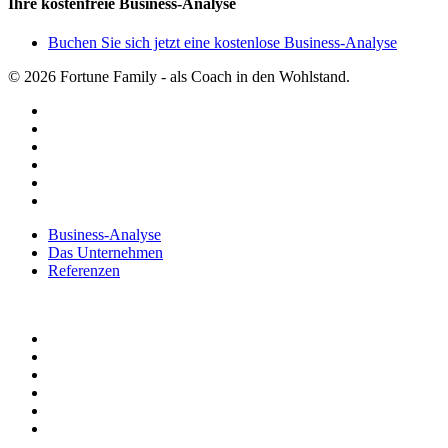
Ihre kostenfreie Business-Analyse
Buchen Sie sich jetzt eine kostenlose Business-Analyse
© 2026 Fortune Family - als Coach in den Wohlstand.
facebook
youtube
instagram
spotify
applemusic
email
Close
Business-Analyse
Menu
Das Unternehmen
Referenzen
facebook
youtube
instagram
spotify
applemusic
email