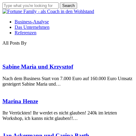
Skip
Search
to
Close
main
Search
Menu
content
Business-Analyse
Das Unternehmen
Referenzen
All Posts By
Sabine
Sabine Maria und Krzysztof
Maria
und
Nach dem Business Start von 7.000 Euro auf 160.000 Euro Umsatz
Krzysztof
gesteigert Sabine Maria und…
Marina
Marina Henze
Henze
Ihr Verrückten! Ihr werdet es nicht glauben! 240k im letzten
Workshop, ich kanns nicht glauben!!…
Jan
Jan Ackermann und Carina Barth