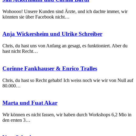
Ackermann
und
Wohoooo! Unsere Kunden sind Ärzte, und ich dachte immer, wir
Carina
könnten sie über Facebook nicht…
Barth
Anja
Anja Wickersheim und Ulrike Schreiber
Wickersheim
und
Chris, du hast uns von Anfang an gesagt, es funktioniert. Aber du
Ulrike
hast nicht Recht…
Schreiber
Corinne
Corinne Fankhauser & Enrico Tralles
Fankhauser
&
Chris, du hast so Recht gehabt! Ich weiss noch wie wir von Null auf
Enrico
80.000…
Tralles
Marta
Marta und Fuat Akar
und
Fuat
Wir können es nicht fassen, wir haben durch Workshops 6,2 Mio in
Akar
den ersten 3…