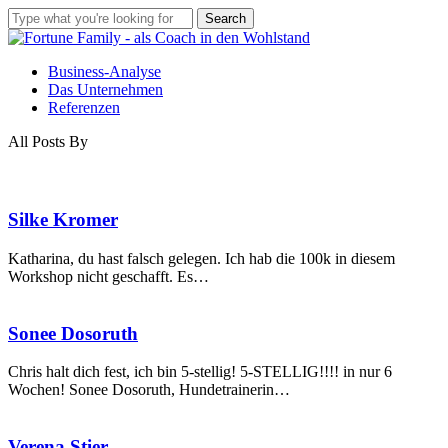
Skip
Search
to
Close
main
Search
Menu
content
Business-Analyse
Das Unternehmen
Referenzen
All Posts By
Silke
Silke Kromer
Kromer
Katharina, du hast falsch gelegen. Ich hab die 100k in diesem
Workshop nicht geschafft. Es…
Sonee
Sonee Dosoruth
Dosoruth
Chris halt dich fest, ich bin 5-stellig! 5-STELLIG!!!! in nur 6
Wochen! Sonee Dosoruth, Hundetrainerin…
Verena
Verena Stier