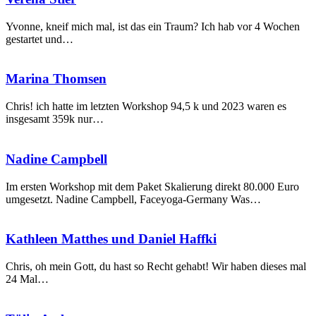
Stier
Yvonne, kneif mich mal, ist das ein Traum? Ich hab vor 4 Wochen
gestartet und…
Marina
Marina Thomsen
Thomsen
Chris! ich hatte im letzten Workshop 94,5 k und 2023 waren es
insgesamt 359k nur…
Nadine
Nadine Campbell
Campbell
Im ersten Workshop mit dem Paket Skalierung direkt 80.000 Euro
umgesetzt. Nadine Campbell, Faceyoga-Germany Was…
Kathleen
Kathleen Matthes und Daniel Haffki
Matthes
und
Chris, oh mein Gott, du hast so Recht gehabt! Wir haben dieses mal
Daniel
24 Mal…
Haffki