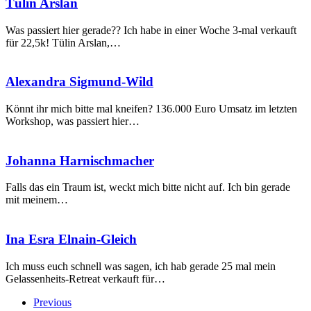
Tülin
Tülin Arslan
Arslan
Was passiert hier gerade?? Ich habe in einer Woche 3-mal verkauft
für 22,5k! Tülin Arslan,…
Alexandra
Alexandra Sigmund-Wild
Sigmund-
Wild
Könnt ihr mich bitte mal kneifen? 136.000 Euro Umsatz im letzten
Workshop, was passiert hier…
Johanna
Johanna Harnischmacher
Harnischmacher
Falls das ein Traum ist, weckt mich bitte nicht auf. Ich bin gerade
mit meinem…
Ina
Ina Esra Elnain-Gleich
Esra
Elnain-
Ich muss euch schnell was sagen, ich hab gerade 25 mal mein
Gleich
Gelassenheits-Retreat verkauft für…
Previous