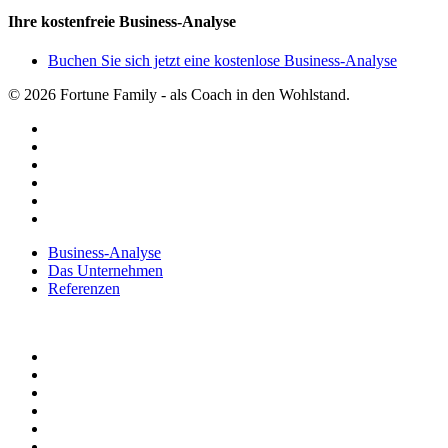
Ihre kostenfreie Business-Analyse
Buchen Sie sich jetzt eine kostenlose Business-Analyse
© 2026 Fortune Family - als Coach in den Wohlstand.
facebook
youtube
instagram
spotify
applemusic
email
Close
Business-Analyse
Menu
Das Unternehmen
Referenzen
facebook
youtube
instagram
spotify
applemusic
email