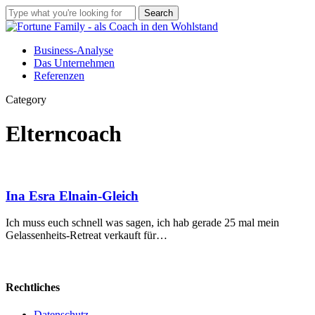
Skip
Search
to
Close
main
Search
Menu
content
Business-Analyse
Das Unternehmen
Referenzen
Category
Elterncoach
Ina
Ina Esra Elnain-Gleich
Esra
Elnain-
Ich muss euch schnell was sagen, ich hab gerade 25 mal mein
Gleich
Gelassenheits-Retreat verkauft für…
Rechtliches
Datenschutz